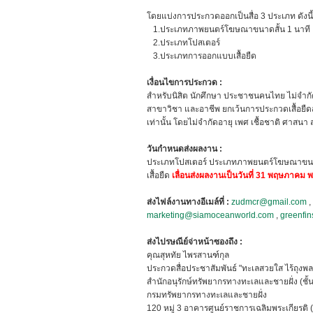
โดยแบ่งการประกวดออกเป็นสื่อ 3 ประเภท ดังนี้
1.ประเภทภาพยนตร์โฆษณาขนาดสั้น 1 นาที
2.ประเภทโปสเตอร์
3.ประเภทการออกแบบเสื้อยืด
เงื่อนไขการประกวด :
สำหรับนิสิต นักศึกษา ประชาชนคนไทย ไม่จำกัด
สาขาวิชา และอาชีพ ยกเว้นการประกวดเสื้อยืด
เท่านั้น โดยไม่จำกัดอายุ เพศ เชื้อชาติ ศาสนา
วันกำหนดส่งผลงาน :
ประเภทโปสเตอร์ ประเภทภาพยนตร์โฆษณาขน
เสื้อยืด
เลื่อนส่งผลงานเป็นวันที่ 31 พฤษภาคม 
ส่งไฟล์งานทางอีเมล์ที่ :
zudmcr@gmail.com
,
marketing@siamoceanworld.com
,
greenfi
ส่งไปรษณีย์จ่าหน้าซองถึง :
คุณสุหทัย ไพรสานฑ์กุล
ประกวดสื่อประชาสัมพันธ์ "ทะเลสวยใส ไร้ถุงพล
สำนักอนุรักษ์ทรัพยากรทางทะเลและชายฝั่ง (ชั้น
กรมทรัพยากรทางทะเลและชายฝั่ง
120 หมู่ 3 อาคารศูนย์ราชการเฉลิมพระเกียรติ